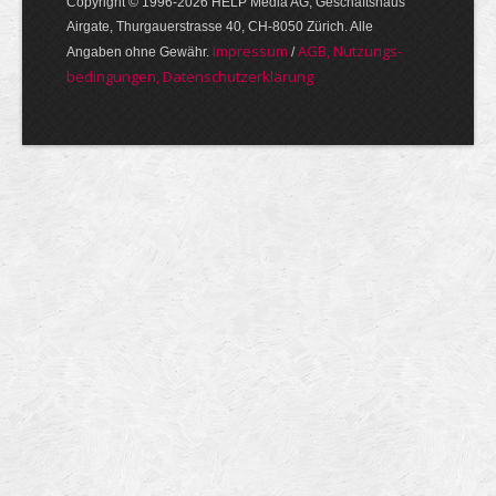
Copyright © 1996-2026 HELP Media AG, Geschäftshaus
Airgate, Thurgauer­strasse 40, CH-8050 Zürich. Alle
Im­pres­sum
AGB, Nut­zungs­
Angaben ohne Gewähr.
/
bedin­gungen, Daten­schutz­er­klärung