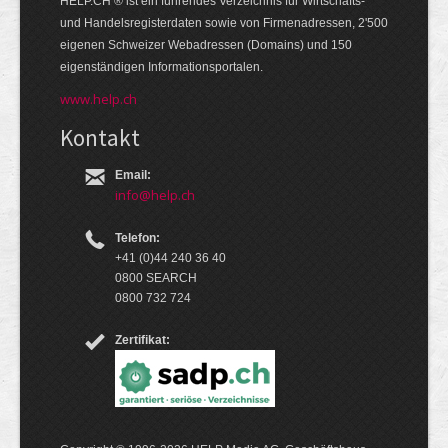
HELP.CH ® ist ein führendes Ver­zeich­nis für Wirt­schafts-
und Handels­register­daten so­wie von Firmen­adressen, 2'500
eige­nen Schweizer Web­adressen (Domains) und 150
eigen­ständigen Infor­mations­por­talen.
www.help.ch
Kontakt
Email:
info@help.ch
Telefon:
+41 (0)44 240 36 40
0800 SEARCH
0800 732 724
Zertifikat: