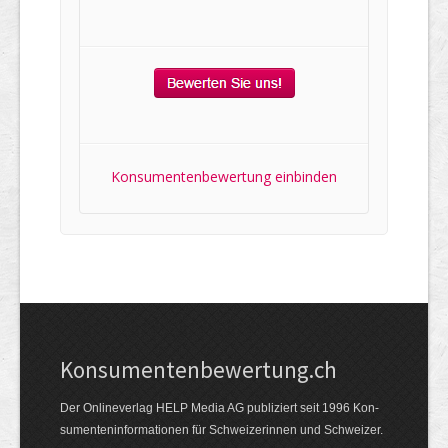
Konsumentenbewertung einbinden
Kon­su­menten­be­wer­tung.ch
Der Online­verlag HELP Media AG publi­ziert seit 1996 Kon­
su­menten­infor­mationen für Schwei­zerinnen und Schweizer.