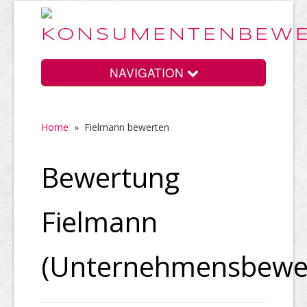
NAVIGATION
Home
»
Fielmann bewerten
Home
Bewertung
Vorteile
Fielmann
Preise
(Unternehmensbewe
HELP Awards