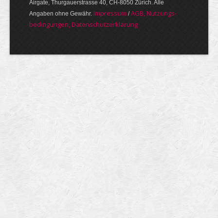
Airgate, Thurgauer­strasse 40, CH-8050 Zürich. Alle
Im­pres­sum
AGB, Nut­zungs­
Angaben ohne Gewähr.
/
bedin­gungen, Daten­schutz­er­klärung