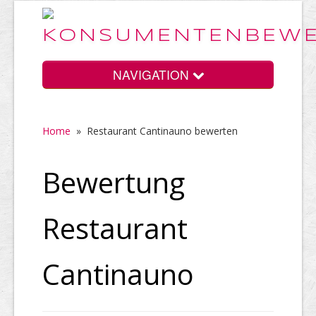
NAVIGATION
Home
»
Restaurant Cantinauno bewerten
Home
Bewertung
Vorteile
Restaurant
Preise
Cantinauno
HELP Awards