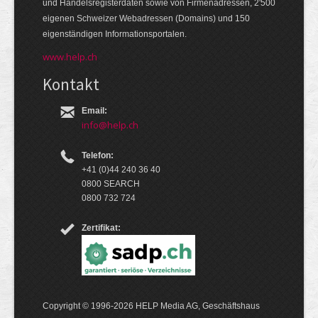
und Handels­register­daten so­wie von Firmen­adressen, 2'500
eige­nen Schweizer Web­adressen (Domains) und 150
eigen­ständigen Infor­mations­por­talen.
www.help.ch
Kontakt
Email:
info@help.ch
Telefon:
+41 (0)44 240 36 40
0800 SEARCH
0800 732 724
Zertifikat:
Copyright © 1996-2026 HELP Media AG, Geschäftshaus