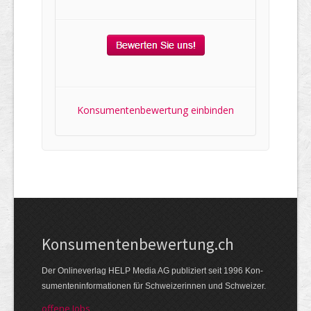
Konsumentenbewertung einbinden
Kon­su­menten­be­wer­tung.ch
Der Online­verlag HELP Media AG publi­ziert seit 1996 Kon­
su­menten­infor­mationen für Schwei­zerinnen und Schweizer.
offene Jobs