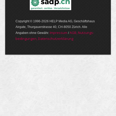
Copyright © 1996-2026 HELP Media AG, Geschäftshaus
Airgate, Thurgauer­strasse 40, CH-8050 Zürich. Alle
Im­pres­sum
AGB, Nut­zungs­
Angaben ohne Gewähr.
/
bedin­gungen, Daten­schutz­er­klärung