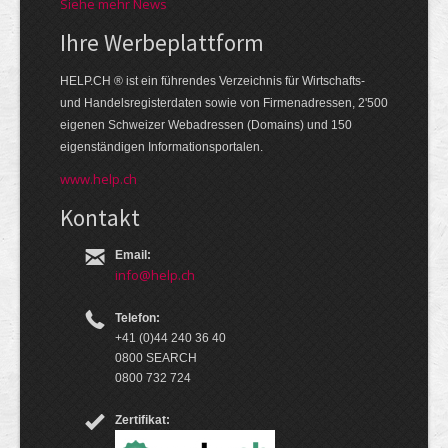
Siehe mehr News
Ihre Werbe­platt­form
HELP.CH ® ist ein führendes Ver­zeich­nis für Wirt­schafts-
und Handels­register­daten so­wie von Firmen­adressen, 2'500
eige­nen Schweizer Web­adressen (Domains) und 150
eigen­ständigen Infor­mations­por­talen.
www.help.ch
Kontakt
Email:
info@help.ch
Telefon:
+41 (0)44 240 36 40
0800 SEARCH
0800 732 724
Zertifikat: