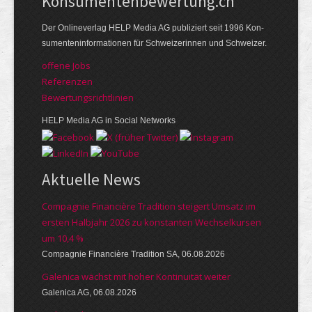
Kon­su­menten­be­wer­tung.ch
Der Online­verlag HELP Media AG publi­ziert seit 1996 Kon­
su­menten­infor­mationen für Schwei­zerinnen und Schweizer.
offene Jobs
Referenzen
Bewer­tungs­richt­linien
HELP Media AG in Social Networks
Aktuelle News
Compagnie Financière Tradition steigert Umsatz im
ersten Halbjahr 2026 zu konstanten Wechselkursen
um 10,4 %
Compagnie Financière Tradition SA, 06.08.2026
Galenica wächst mit hoher Kontinuität weiter
Galenica AG, 06.08.2026