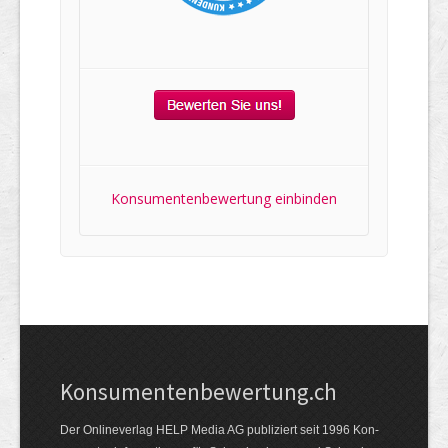
Konsumentenbewertung einbinden
Kon­su­menten­be­wer­tung.ch
Der Online­verlag HELP Media AG publi­ziert seit 1996 Kon­