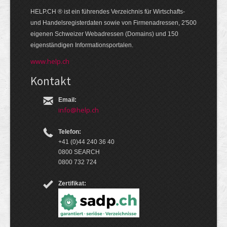
HELP.CH ® ist ein führendes Ver­zeich­nis für Wirt­schafts-
und Handels­register­daten so­wie von Firmen­adressen, 2'500
eige­nen Schweizer Web­adressen (Domains) und 150
eigen­ständigen Infor­mations­por­talen.
www.help.ch
Kontakt
Email:
info@help.ch
Telefon:
+41 (0)44 240 36 40
0800 SEARCH
0800 732 724
Zertifikat: