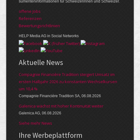
su­menten­infor­mationen für Schwei­zerinnen und Schweizer.
offene Jobs
Referenzen
Bewer­tungs­richt­linien
HELP Media AG in Social Networks
Aktuelle News
Compagnie Financière Tradition steigert Umsatz im
ersten Halbjahr 2026 zu konstanten Wechselkursen
um 10,4 %
Compagnie Financière Tradition SA, 06.08.2026
Galenica wächst mit hoher Kontinuität weiter
Galenica AG, 06.08.2026
Siehe mehr News
Ihre Werbe­platt­form