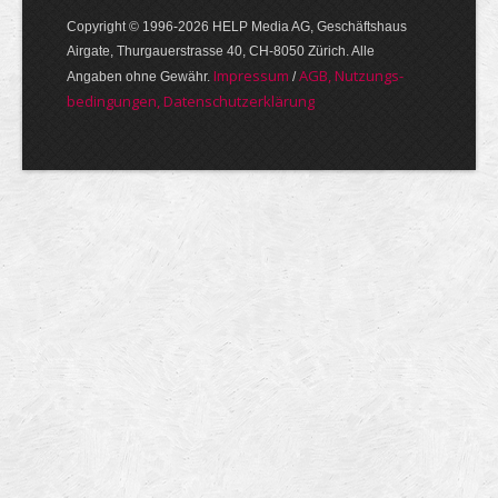
Copyright © 1996-2026 HELP Media AG, Geschäftshaus
Airgate, Thurgauer­strasse 40, CH-8050 Zürich. Alle
Im­pres­sum
AGB, Nut­zungs­
Angaben ohne Gewähr.
/
bedin­gungen, Daten­schutz­er­klärung