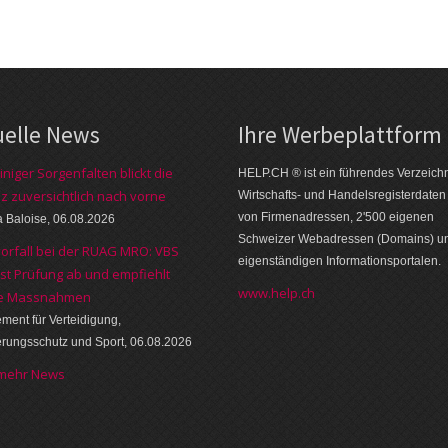
uelle News
Ihre Werbe­platt­form
iniger Sorgenfalten blickt die
HELP.CH ® ist ein führendes Ver­zeich­n
z zuversichtlich nach vorne
Wirt­schafts- und Handels­register­daten
von Firmen­adressen, 2'500 eige­nen
a Baloise, 06.08.2026
Schweizer Web­adressen (Domains) u
orfall bei der RUAG MRO: VBS
eigen­ständigen Infor­mations­por­talen.
sst Prüfung ab und empfiehlt
www.help.ch
re Massnahmen
ment für Verteidigung,
rungsschutz und Sport, 06.08.2026
 mehr News