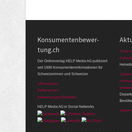
Kon­su­menten­be­wer­
Akt
tung.ch
Trotz e
Schwei
Der Online­verlag HELP Media AG publi­ziert
Helveti
seit 1996 Kon­su­menten­infor­mationen für
Cyberv
Schwei­zerinnen und Schweizer.
schlie
offene Jobs
weite
Referenzen
Departe
Bewer­tungs­richt­linien
Bevölke
HELP Media AG in Social Networks
Siehe