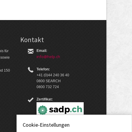
Kontakt
Email:
is für
info@help.ch
 so­wie
Telefon:
nd 150
+41 (0)44 240 36 40
0800 SEARCH
0800 732 724
Zertifikat:
Cookie-Einstellungen