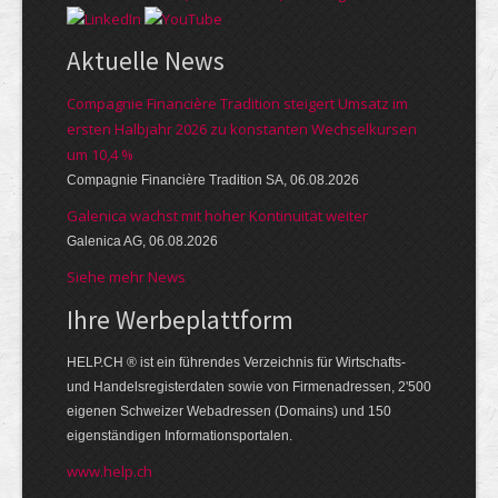
Aktuelle News
Compagnie Financière Tradition steigert Umsatz im
ersten Halbjahr 2026 zu konstanten Wechselkursen
um 10,4 %
Compagnie Financière Tradition SA, 06.08.2026
Galenica wächst mit hoher Kontinuität weiter
Galenica AG, 06.08.2026
Siehe mehr News
Ihre Werbe­platt­form
HELP.CH ® ist ein führendes Ver­zeich­nis für Wirt­schafts-
und Handels­register­daten so­wie von Firmen­adressen, 2'500
eige­nen Schweizer Web­adressen (Domains) und 150
eigen­ständigen Infor­mations­por­talen.
www.help.ch