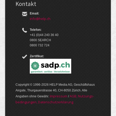
Kontakt
Email:
info@help.ch
Telefon:
+41 (0)44 240 36 40
0800 SEARCH
0800 732 724
Zertifikat:
Copyright © 1996-2026 HELP Media AG, Geschäftshaus
Airgate, Thurgauer­strasse 40, CH-8050 Zürich. Alle
Im­pres­sum
AGB, Nut­zungs­
Angaben ohne Gewähr.
/
bedin­gungen, Daten­schutz­er­klärung