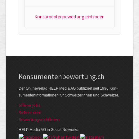
Konsumentenbewertung einbinden
Kon­su­menten­be­wer­tung.ch
Der Online­verlag HELP Media AG publi­ziert seit 1996 Kon­
su­menten­infor­mationen für Schwei­zerinnen und Schweizer.
offene Jobs
Referenzen
Bewer­tungs­richt­linien
HELP Media AG in Social Networks