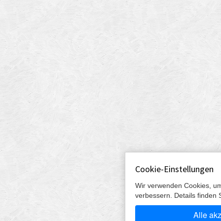
Cookie-Einstellungen
Wir verwenden Cookies, um
verbessern. Details finden 
Alle ak