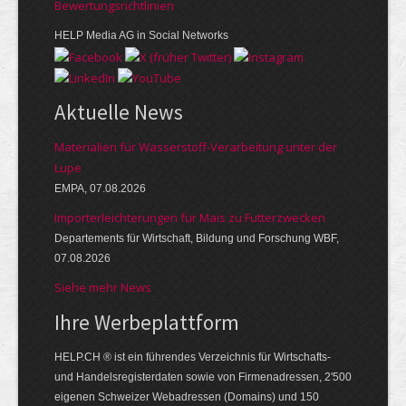
Bewer­tungs­richt­linien
HELP Media AG in Social Networks
Aktuelle News
Materialien für Wasserstoff-Verarbeitung unter der
Lupe
EMPA, 07.08.2026
Importerleichterungen für Mais zu Futterzwecken
Departements für Wirtschaft, Bildung und Forschung WBF,
07.08.2026
Siehe mehr News
Ihre Werbe­platt­form
HELP.CH ® ist ein führendes Ver­zeich­nis für Wirt­schafts-
und Handels­register­daten so­wie von Firmen­adressen, 2'500
eige­nen Schweizer Web­adressen (Domains) und 150