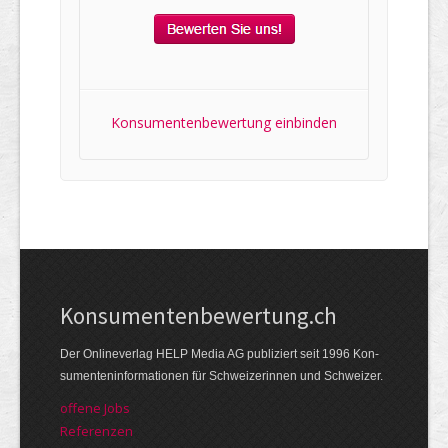
Konsumentenbewertung einbinden
Kon­su­menten­be­wer­tung.ch
Der Online­verlag HELP Media AG publi­ziert seit 1996 Kon­
su­menten­infor­mationen für Schwei­zerinnen und Schweizer.
offene Jobs
Referenzen