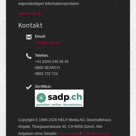
eigen­ständigen Infor­mations­por­talen.
www.help.ch
Kontakt
Email:
info@help.ch
Telefon:
+41 (0)44 240 36 40
0800 SEARCH
0800 732 724
Zertifikat:
Copyright © 1996-2026 HELP Media AG, Geschäftshaus
Airgate, Thurgauer­strasse 40, CH-8050 Zürich. Alle
Im­pres­sum
AGB, Nut­zungs­
Angaben ohne Gewähr.
/