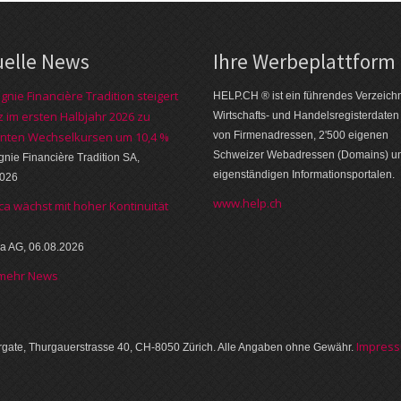
uelle News
Ihre Werbe­platt­form
nie Financière Tradition steigert
HELP.CH ® ist ein führendes Ver­zeich­n
 im ersten Halbjahr 2026 zu
Wirt­schafts- und Handels­register­daten
nten Wechselkursen um 10,4 %
von Firmen­adressen, 2'500 eige­nen
Schweizer Web­adressen (Domains) u
ie Financière Tradition SA,
eigen­ständigen Infor­mations­por­talen.
2026
www.help.ch
ca wächst mit hoher Kontinuität
a AG, 06.08.2026
 mehr News
Im­pres­
gate, Thurgauer­strasse 40, CH-8050 Zürich. Alle Angaben ohne Gewähr.