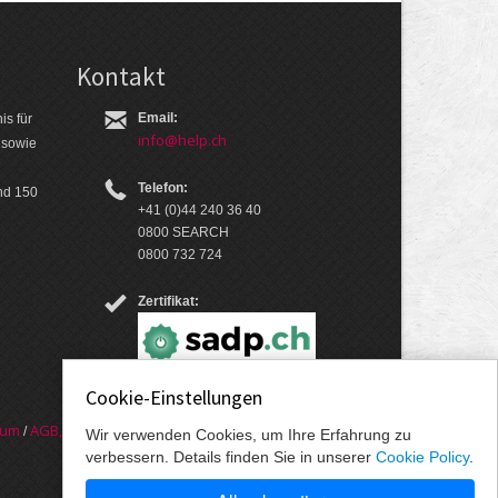
Kontakt
Email:
is für
info@help.ch
 so­wie
Telefon:
nd 150
+41 (0)44 240 36 40
0800 SEARCH
0800 732 724
Zertifikat:
Cookie-Einstellungen
sum
AGB, Nut­zungs­bedin­gungen, Daten­schutz­er­
/
Wir verwenden Cookies, um Ihre Erfahrung zu
verbessern. Details finden Sie in unserer
Cookie Policy
.