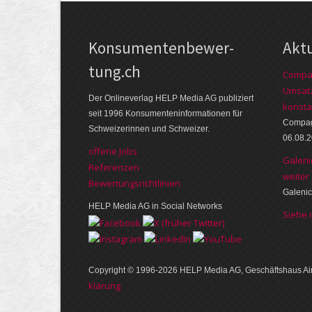
Kon­su­menten­be­wer­
Akt
tung.ch
Compag
Umsatz
Der Online­verlag HELP Media AG publi­ziert
konsta
seit 1996 Kon­su­menten­infor­mationen für
Compagn
Schwei­zerinnen und Schweizer.
06.08.
offene Jobs
Galeni
Referenzen
weiter
Bewer­tungs­richt­linien
Galenic
HELP Media AG in Social Networks
Siehe
Copyright © 1996-2026 HELP Media AG, Geschäftshaus Air
klärung