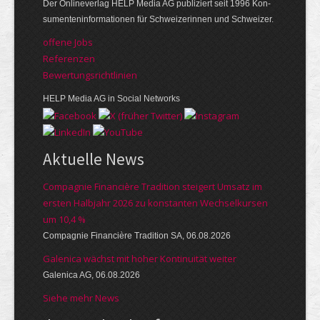
Der Online­verlag HELP Media AG publi­ziert seit 1996 Kon­
su­menten­infor­mationen für Schwei­zerinnen und Schweizer.
offene Jobs
Referenzen
Bewer­tungs­richt­linien
HELP Media AG in Social Networks
Aktuelle News
Compagnie Financière Tradition steigert Umsatz im
ersten Halbjahr 2026 zu konstanten Wechselkursen
um 10,4 %
Compagnie Financière Tradition SA, 06.08.2026
Galenica wächst mit hoher Kontinuität weiter
Galenica AG, 06.08.2026
Siehe mehr News