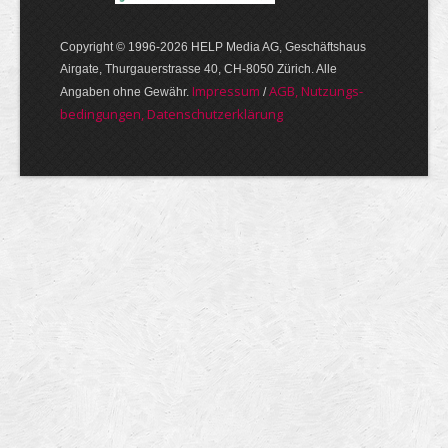
Copyright © 1996-2026 HELP Media AG, Geschäftshaus
Airgate, Thurgauer­strasse 40, CH-8050 Zürich. Alle
Im­pres­sum
AGB, Nut­zungs­
Angaben ohne Gewähr.
/
bedin­gungen, Daten­schutz­er­klärung