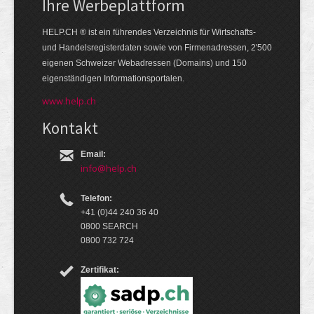
Ihre Werbe­platt­form
HELP.CH ® ist ein führendes Ver­zeich­nis für Wirt­schafts-
und Handels­register­daten so­wie von Firmen­adressen, 2'500
eige­nen Schweizer Web­adressen (Domains) und 150
eigen­ständigen Infor­mations­por­talen.
www.help.ch
Kontakt
Email:
info@help.ch
Telefon:
+41 (0)44 240 36 40
0800 SEARCH
0800 732 724
Zertifikat: