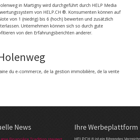
olenweg in Martigny wird durchgeführt durch HELP Media
Bewertungssystem von HELP.CH ®. Konsumenten können auf
te von 1 (niedrig) bis 6 (hoch) bewerten und zusätzlich
terlassen. Unternehmen können sich so durch gute
itieren von den Erfahrungsberichten anderer.
 Holenweg
ine du e-commerce, de la gestion immobilière, de la vente
uelle News
Ihre Werbe­platt­form
nie Financière Tradition steigert
HELP.CH ® ist ein führendes Ver­zeich­n