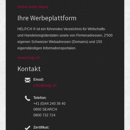
Siehe mehr News
Ihre Werbe­platt­form
HELP.CH ® ist ein führendes Ver­zeich­nis für Wirt­schafts-
und Handels­register­daten so­wie von Firmen­adressen, 2'500
eige­nen Schweizer Web­adressen (Domains) und 150
eigen­ständigen Infor­mations­por­talen.
www.help.ch
Kontakt
Email:
info@help.ch
Telefon:
+41 (0)44 240 36 40
0800 SEARCH
0800 732 724
Zertifikat: