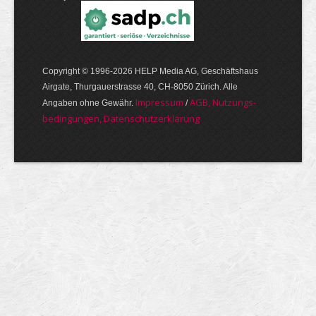
Copyright © 1996-2026 HELP Media AG, Geschäftshaus
Airgate, Thurgauer­strasse 40, CH-8050 Zürich. Alle
Im­pres­sum
AGB, Nut­zungs­
Angaben ohne Gewähr.
/
bedin­gungen, Daten­schutz­er­klärung