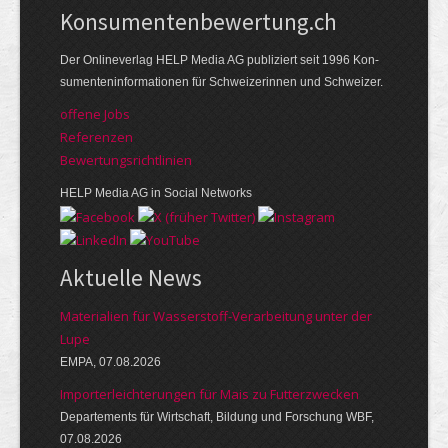
Kon­su­menten­be­wer­tung.ch
Der Online­verlag HELP Media AG publi­ziert seit 1996 Kon­
su­menten­infor­mationen für Schwei­zerinnen und Schweizer.
offene Jobs
Referenzen
Bewer­tungs­richt­linien
HELP Media AG in Social Networks
Aktuelle News
Materialien für Wasserstoff-Verarbeitung unter der
Lupe
EMPA, 07.08.2026
Importerleichterungen für Mais zu Futterzwecken
Departements für Wirtschaft, Bildung und Forschung WBF,
07.08.2026