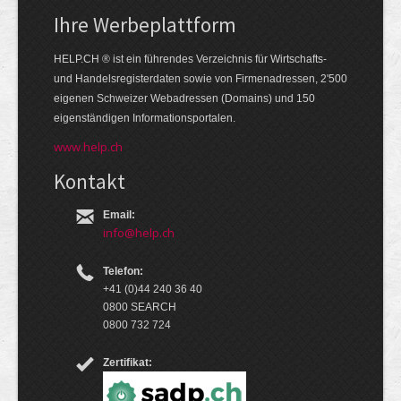
Ihre Werbe­platt­form
HELP.CH ® ist ein führendes Ver­zeich­nis für Wirt­schafts-
und Handels­register­daten so­wie von Firmen­adressen, 2'500
eige­nen Schweizer Web­adressen (Domains) und 150
eigen­ständigen Infor­mations­por­talen.
www.help.ch
Kontakt
Email:
info@help.ch
Telefon:
+41 (0)44 240 36 40
0800 SEARCH
0800 732 724
Zertifikat: