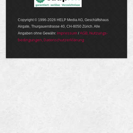
Copyright © 1996-2026 HELP Media AG, Geschäftshaus
Airgate, Thurgauer­strasse 40, CH-8050 Zürich. Alle
Im­pres­sum
AGB, Nut­zungs­
Angaben ohne Gewähr.
/
bedin­gungen, Daten­schutz­er­klärung