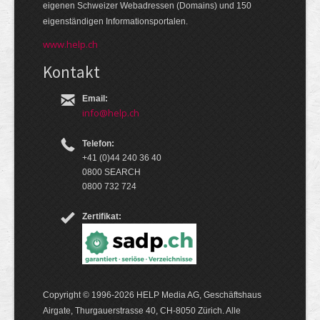
eige­nen Schweizer Web­adressen (Domains) und 150
eigen­ständigen Infor­mations­por­talen.
www.help.ch
Kontakt
Email:
info@help.ch
Telefon:
+41 (0)44 240 36 40
0800 SEARCH
0800 732 724
Zertifikat:
Copyright © 1996-2026 HELP Media AG, Geschäftshaus
Airgate, Thurgauer­strasse 40, CH-8050 Zürich. Alle