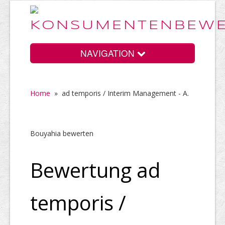
NAVIGATION
Home
»
ad temporis / Interim Management - A.
Home
Bouyahia bewerten
Vorteile
Bewertung ad
Preise
temporis /
HELP Awards