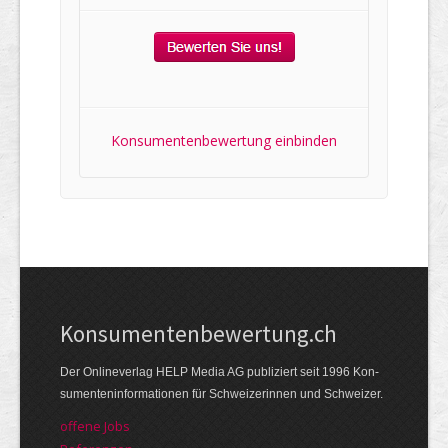
Konsumentenbewertung einbinden
Kon­su­menten­be­wer­tung.ch
Der Online­verlag HELP Media AG publi­ziert seit 1996 Kon­
su­menten­infor­mationen für Schwei­zerinnen und Schweizer.
offene Jobs