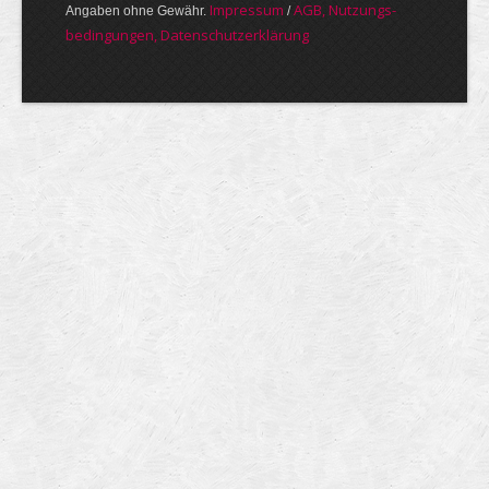
Im­pres­sum
AGB, Nut­zungs­
Angaben ohne Gewähr.
/
bedin­gungen, Daten­schutz­er­klärung