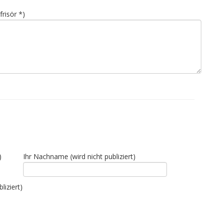
risör *)
)
Ihr Nachname (wird nicht publiziert)
liziert)