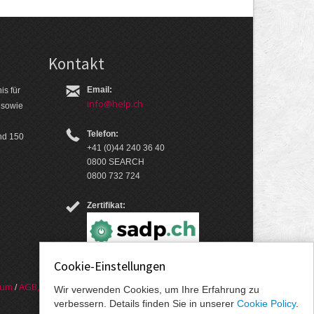
Kontakt
Email:
is für
info@help.ch
 so­wie
Telefon:
nd 150
+41 (0)44 240 36 40
0800 SEARCH
0800 732 724
Zertifikat:
Cookie-Einstellungen
sum
AGB, Nut­zungs­bedin­gungen, Daten­schutz­er­
/
Wir verwenden Cookies, um Ihre Erfahrung zu
verbessern. Details finden Sie in unserer
Cookie Policy
.