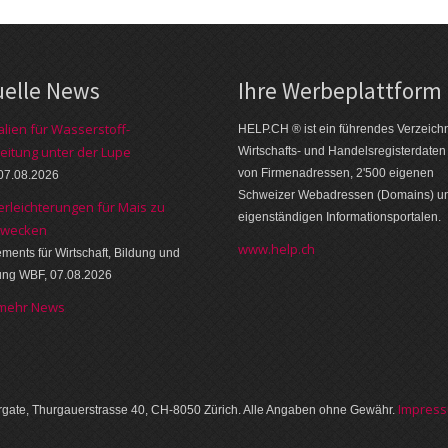
uelle News
Ihre Werbe­platt­form
alien für Wasserstoff-
HELP.CH ® ist ein führendes Ver­zeich­n
eitung unter der Lupe
Wirt­schafts- und Handels­register­daten
von Firmen­adressen, 2'500 eige­nen
07.08.2026
Schweizer Web­adressen (Domains) u
erleichterungen für Mais zu
eigen­ständigen Infor­mations­por­talen.
zwecken
www.help.ch
ments für Wirtschaft, Bildung und
ung WBF, 07.08.2026
 mehr News
Im­pres­
gate, Thurgauer­strasse 40, CH-8050 Zürich. Alle Angaben ohne Gewähr.