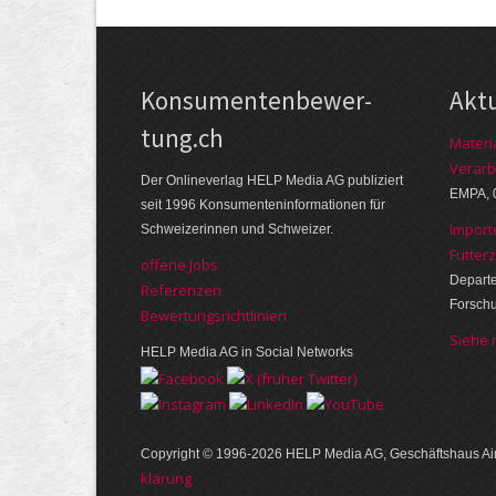
Kon­su­menten­be­wer­
Akt
tung.ch
Materi
Verarb
Der Online­verlag HELP Media AG publi­ziert
EMPA, 
seit 1996 Kon­su­menten­infor­mationen für
Import
Schwei­zerinnen und Schweizer.
Futter
offene Jobs
Departe
Referenzen
Forsch
Bewer­tungs­richt­linien
Siehe
HELP Media AG in Social Networks
Copyright © 1996-2026 HELP Media AG, Geschäftshaus Air
klärung