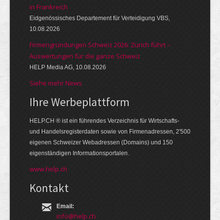
in Frankreich
Eidgenössisches Departement für Verteidigung VBS,
10.08.2026
Firmengründungen Schweiz 2026: Zürich führt –
Auswertungen für die ganze Schweiz
HELP Media AG, 10.08.2026
Siehe mehr News
Ihre Werbe­platt­form
HELP.CH ® ist ein führendes Ver­zeich­nis für Wirt­schafts-
und Handels­register­daten so­wie von Firmen­adressen, 2'500
eige­nen Schweizer Web­adressen (Domains) und 150
eigen­ständigen Infor­mations­por­talen.
www.help.ch
Kontakt
Email:
info@help.ch