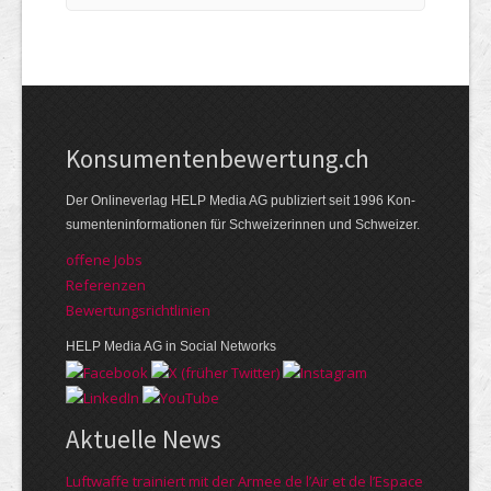
Kon­su­menten­be­wer­tung.ch
Der Online­verlag HELP Media AG publi­ziert seit 1996 Kon­
su­menten­infor­mationen für Schwei­zerinnen und Schweizer.
offene Jobs
Referenzen
Bewer­tungs­richt­linien
HELP Media AG in Social Networks
Aktuelle News
Luftwaffe trainiert mit der Armee de l’Air et de l’Espace