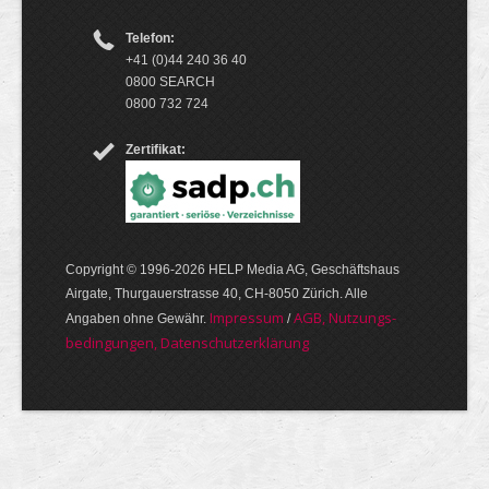
Telefon:
+41 (0)44 240 36 40
0800 SEARCH
0800 732 724
Zertifikat:
Copyright © 1996-2026 HELP Media AG, Geschäftshaus
Airgate, Thurgauer­strasse 40, CH-8050 Zürich. Alle
Im­pres­sum
AGB, Nut­zungs­
Angaben ohne Gewähr.
/
bedin­gungen, Daten­schutz­er­klärung