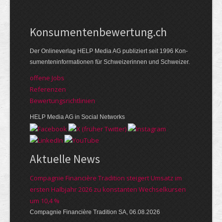
Kon­su­menten­be­wer­tung.ch
Der Online­verlag HELP Media AG publi­ziert seit 1996 Kon­
su­menten­infor­mationen für Schwei­zerinnen und Schweizer.
offene Jobs
Referenzen
Bewer­tungs­richt­linien
HELP Media AG in Social Networks
Aktuelle News
Compagnie Financière Tradition steigert Umsatz im
ersten Halbjahr 2026 zu konstanten Wechselkursen
um 10,4 %
Compagnie Financière Tradition SA, 06.08.2026