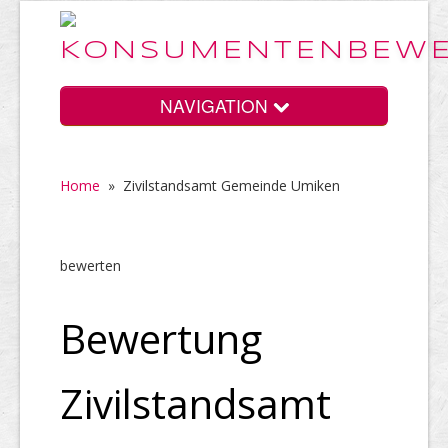
NAVIGATION
Home
»
Zivilstandsamt Gemeinde Umiken
Home
bewerten
Vorteile
Bewertung
Preise
Zivilstandsamt
HELP Awards