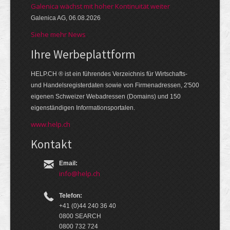
Galenica wächst mit hoher Kontinuität weiter
Galenica AG, 06.08.2026
Siehe mehr News
Ihre Werbe­platt­form
HELP.CH ® ist ein führendes Ver­zeich­nis für Wirt­schafts-
und Handels­register­daten so­wie von Firmen­adressen, 2'500
eige­nen Schweizer Web­adressen (Domains) und 150
eigen­ständigen Infor­mations­por­talen.
www.help.ch
Kontakt
Email:
info@help.ch
Telefon:
+41 (0)44 240 36 40
0800 SEARCH
0800 732 724