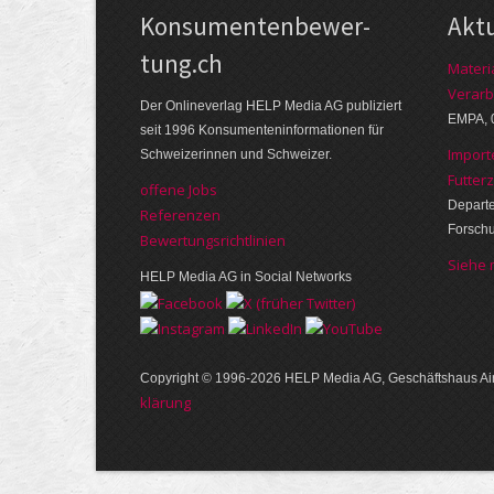
Kon­su­menten­be­wer­
Akt
tung.ch
Materi
Verarb
Der Online­verlag HELP Media AG publi­ziert
EMPA, 
seit 1996 Kon­su­menten­infor­mationen für
Import
Schwei­zerinnen und Schweizer.
Futter
offene Jobs
Departe
Referenzen
Forsch
Bewer­tungs­richt­linien
Siehe
HELP Media AG in Social Networks
Copyright © 1996-2026 HELP Media AG, Geschäftshaus Air
klärung