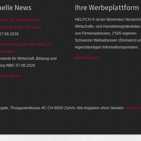
uelle News
Ihre Werbe­platt­form
alien für Wasserstoff-
HELP.CH ® ist ein führendes Ver­zeich­n
eitung unter der Lupe
Wirt­schafts- und Handels­register­daten
von Firmen­adressen, 2'500 eige­nen
07.08.2026
Schweizer Web­adressen (Domains) u
erleichterungen für Mais zu
eigen­ständigen Infor­mations­por­talen.
zwecken
www.help.ch
ments für Wirtschaft, Bildung und
ung WBF, 07.08.2026
 mehr News
Im­pres­
gate, Thurgauer­strasse 40, CH-8050 Zürich. Alle Angaben ohne Gewähr.