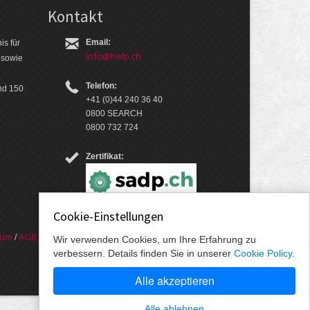
Kontakt
Email:
is für
info@help.ch
 so­wie
Telefon:
nd 150
+41 (0)44 240 36 40
0800 SEARCH
0800 732 724
Zertifikat:
Cookie-Einstellungen
sum
AGB, Nut­zungs­bedin­gungen, Daten­schutz­er­
/
Wir verwenden Cookies, um Ihre Erfahrung zu
verbessern. Details finden Sie in unserer
Cookie Policy
.
Alle akzeptieren
Alle ablehnen