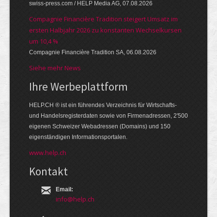
swiss-press.com / HELP Media AG, 07.08.2026
Compagnie Financière Tradition steigert Umsatz im
ersten Halbjahr 2026 zu konstanten Wechselkursen
um 10,4 %
Compagnie Financière Tradition SA, 06.08.2026
Siehe mehr News
Ihre Werbe­platt­form
HELP.CH ® ist ein führendes Ver­zeich­nis für Wirt­schafts-
und Handels­register­daten so­wie von Firmen­adressen, 2'500
eige­nen Schweizer Web­adressen (Domains) und 150
eigen­ständigen Infor­mations­por­talen.
www.help.ch
Kontakt
Email:
info@help.ch