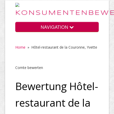
NAVIGATION
Home
»
Hôtel-restaurant de la Couronne, Yvette
Home
Comte bewerten
Vorteile
Bewertung Hôtel-
Preise
restaurant de la
HELP Awards