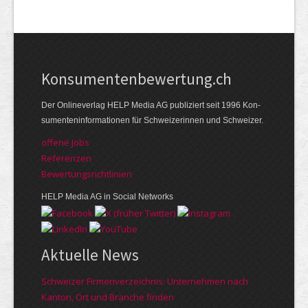
Kon­su­menten­be­wer­tung.ch
Der Online­verlag HELP Media AG publi­ziert seit 1996 Kon­
su­menten­infor­mationen für Schwei­zerinnen und Schweizer.
offene Jobs
Referenzen
Bewer­tungs­richt­linien
HELP Media AG in Social Networks
Aktuelle News
Schweizer Firmenverzeichnis: Unternehmen nach
Kanton, Ort und Branche finden