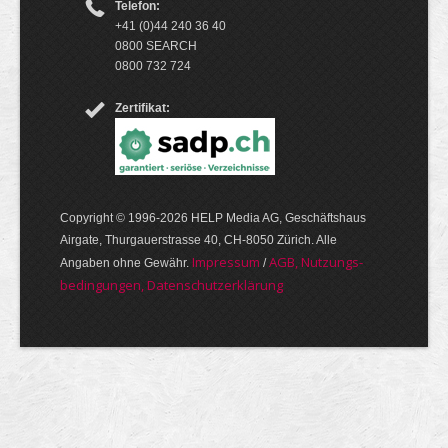
Telefon:
+41 (0)44 240 36 40
0800 SEARCH
0800 732 724
Zertifikat:
Copyright © 1996-2026 HELP Media AG, Geschäftshaus
Airgate, Thurgauer­strasse 40, CH-8050 Zürich. Alle
Im­pres­sum
AGB, Nut­zungs­
Angaben ohne Gewähr.
/
bedin­gungen, Daten­schutz­er­klärung