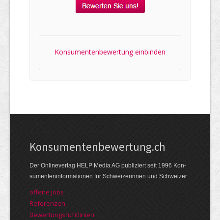
Konsumentenbewertung einbinden
Kon­su­menten­be­wer­tung.ch
Der Online­verlag HELP Media AG publi­ziert seit 1996 Kon­
su­menten­infor­mationen für Schwei­zerinnen und Schweizer.
offene Jobs
Referenzen
Bewer­tungs­richt­linien