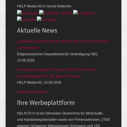
HELP Media AG in Social Networks
Aktuelle News
Luftwaffe trainiert mit der Armee de l’Air et de l’Espace
in Frankreich
Eidgenössisches Departement für Verteidigung VBS,
10.08.2026
Firmengründungen Schweiz 2026: Zürich führt –
Auswertungen für die ganze Schweiz
HELP Media AG, 10.08.2026
Siehe mehr News
Ihre Werbe­platt­form
HELP.CH ® ist ein führendes Ver­zeich­nis für Wirt­schafts-
und Handels­register­daten so­wie von Firmen­adressen, 2'500
eige­nen Schweizer Web­adressen (Domains) und 150