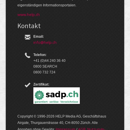
eigen­ständigen Infor­mations­por­talen.
www.help.ch
Kontakt
Email:
info@help.ch
Telefon:
+41 (0)44 240 36 40
0800 SEARCH
0800 732 724
Zertifikat:
Copyright © 1996-2026 HELP Media AG, Geschäftshaus
Airgate, Thurgauer­strasse 40, CH-8050 Zürich. Alle
Im­pres­sum
AGB, Nut­zungs­
Angaben ohne Gewähr.
/