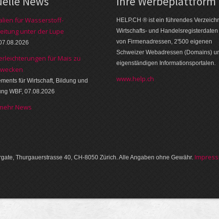
uelle News
Ihre Werbe­platt­form
alien für Wasserstoff-
HELP.CH ® ist ein führendes Ver­zeich­n
eitung unter der Lupe
Wirt­schafts- und Handels­register­daten
von Firmen­adressen, 2'500 eige­nen
07.08.2026
Schweizer Web­adressen (Domains) u
erleichterungen für Mais zu
eigen­ständigen Infor­mations­por­talen.
zwecken
www.help.ch
ments für Wirtschaft, Bildung und
ung WBF, 07.08.2026
 mehr News
Im­pres­
gate, Thurgauer­strasse 40, CH-8050 Zürich. Alle Angaben ohne Gewähr.