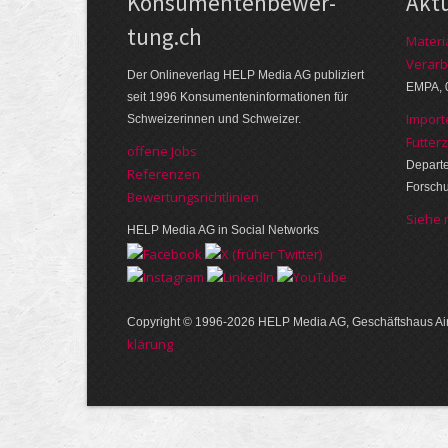
Kon­su­menten­be­wer­
Akt
tung.ch
Materi
Verarb
Der Online­verlag HELP Media AG publi­ziert
EMPA, 
seit 1996 Kon­su­menten­infor­mationen für
Import
Schwei­zerinnen und Schweizer.
Futter
offene Jobs
Departe
Referenzen
Forsch
Bewer­tungs­richt­linien
Siehe
HELP Media AG in Social Networks
Copyright © 1996-2026 HELP Media AG, Geschäftshaus Air
klärung