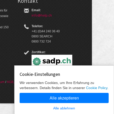
Kontakt
Email:
is für
info@help.ch
 so­wie
Telefon:
nd 150
+41 (0)44 240 36 40
0800 SEARCH
0800 732 724
Zertifikat:
Cookie-Einstellungen
sum
AGB, Nut­zungs­bedin­gungen, Daten­schutz­er­
/
Wir verwenden Cookies, um Ihre Erfahrung zu
verbessern. Details finden Sie in unserer
Cookie Policy
.
Alle akzeptieren
Alle ablehnen