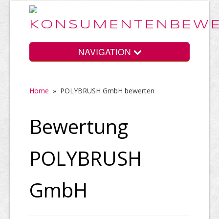
NAVIGATION
Home
»
POLYBRUSH GmbH bewerten
Home
Bewertung
Vorteile
POLYBRUSH
Preise
GmbH
HELP Awards