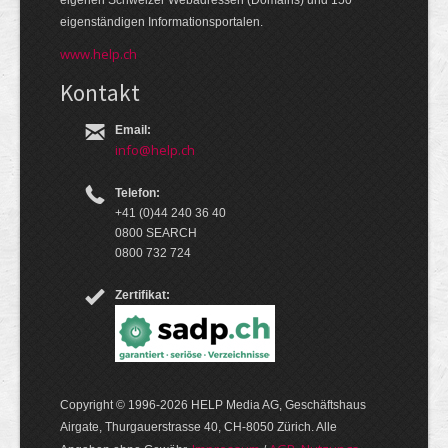
eige­nen Schweizer Web­adressen (Domains) und 150
eigen­ständigen Infor­mations­por­talen.
www.help.ch
Kontakt
Email:
info@help.ch
Telefon:
+41 (0)44 240 36 40
0800 SEARCH
0800 732 724
Zertifikat:
Copyright © 1996-2026 HELP Media AG, Geschäftshaus
Airgate, Thurgauer­strasse 40, CH-8050 Zürich. Alle