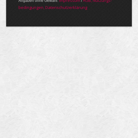
Im­pres­sum
AGB, Nut­zungs­
Angaben ohne Gewähr.
/
bedin­gungen, Daten­schutz­er­klärung