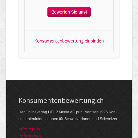
Konsumentenbewertung einbinden
Kon­su­menten­be­wer­tung.ch
Der Online­verlag HELP Media AG publi­ziert seit 1996 Kon­
su­menten­infor­mationen für Schwei­zerinnen und Schweizer.
offene Jobs
Referenzen