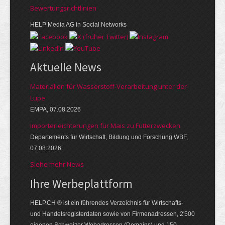
Bewer­tungs­richt­linien
HELP Media AG in Social Networks
Aktuelle News
Materialien für Wasserstoff-Verarbeitung unter der
Lupe
EMPA, 07.08.2026
Importerleichterungen für Mais zu Futterzwecken
Departements für Wirtschaft, Bildung und Forschung WBF,
07.08.2026
Siehe mehr News
Ihre Werbe­platt­form
HELP.CH ® ist ein führendes Ver­zeich­nis für Wirt­schafts-
und Handels­register­daten so­wie von Firmen­adressen, 2'500