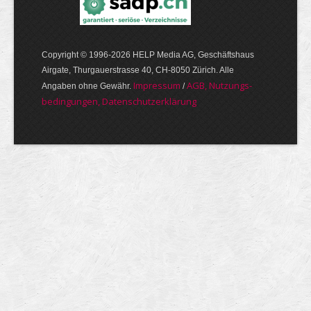
Copyright © 1996-2026 HELP Media AG, Geschäftshaus
Airgate, Thurgauer­strasse 40, CH-8050 Zürich. Alle
Im­pres­sum
AGB, Nut­zungs­
Angaben ohne Gewähr.
/
bedin­gungen, Daten­schutz­er­klärung