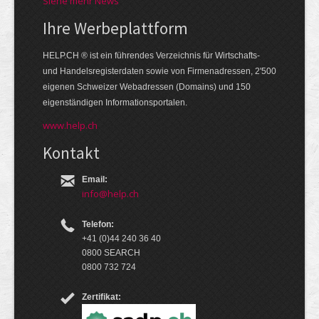
Siehe mehr News
Ihre Werbe­platt­form
HELP.CH ® ist ein führendes Ver­zeich­nis für Wirt­schafts-
und Handels­register­daten so­wie von Firmen­adressen, 2'500
eige­nen Schweizer Web­adressen (Domains) und 150
eigen­ständigen Infor­mations­por­talen.
www.help.ch
Kontakt
Email:
info@help.ch
Telefon:
+41 (0)44 240 36 40
0800 SEARCH
0800 732 724
Zertifikat: