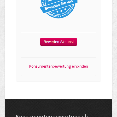
Konsumentenbewertung einbinden
Kon­su­menten­be­wer­tung.ch