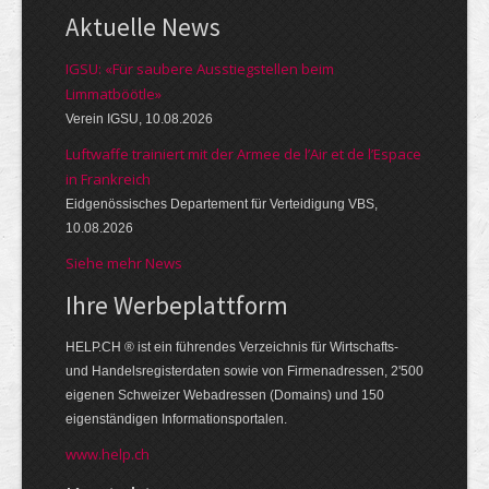
Aktuelle News
IGSU: «Für saubere Ausstiegstellen beim
Limmatböötle»
Verein IGSU, 10.08.2026
Luftwaffe trainiert mit der Armee de l’Air et de l’Espace
in Frankreich
Eidgenössisches Departement für Verteidigung VBS,
10.08.2026
Siehe mehr News
Ihre Werbe­platt­form
HELP.CH ® ist ein führendes Ver­zeich­nis für Wirt­schafts-
und Handels­register­daten so­wie von Firmen­adressen, 2'500
eige­nen Schweizer Web­adressen (Domains) und 150
eigen­ständigen Infor­mations­por­talen.
www.help.ch