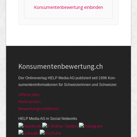
Konsumentenbewertung einbinden
Kon­su­menten­be­wer­tung.ch
Der Online­verlag HELP Media AG publi­ziert seit 1996 Kon­
su­menten­infor­mationen für Schwei­zerinnen und Schweizer.
offene Jobs
Referenzen
Bewer­tungs­richt­linien
HELP Media AG in Social Networks