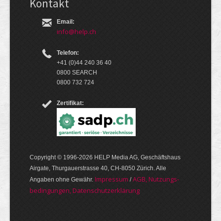
Kontakt
Email:
info@help.ch
Telefon:
+41 (0)44 240 36 40
0800 SEARCH
0800 732 724
Zertifikat:
Copyright © 1996-2026 HELP Media AG, Geschäftshaus
Airgate, Thurgauer­strasse 40, CH-8050 Zürich. Alle
Im­pres­sum
AGB, Nut­zungs­
Angaben ohne Gewähr.
/
bedin­gungen, Daten­schutz­er­klärung