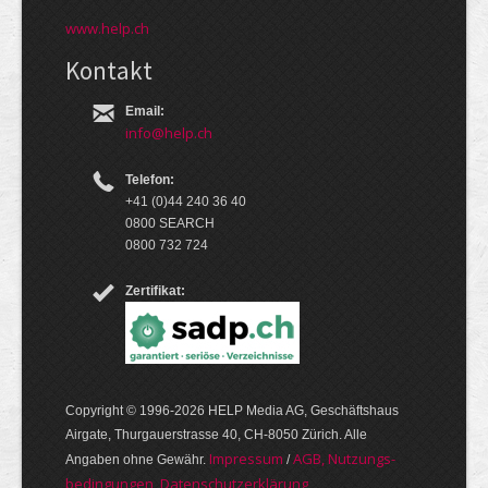
www.help.ch
Kontakt
Email:
info@help.ch
Telefon:
+41 (0)44 240 36 40
0800 SEARCH
0800 732 724
Zertifikat:
Copyright © 1996-2026 HELP Media AG, Geschäftshaus
Airgate, Thurgauer­strasse 40, CH-8050 Zürich. Alle
Im­pres­sum
AGB, Nut­zungs­
Angaben ohne Gewähr.
/
bedin­gungen, Daten­schutz­er­klärung