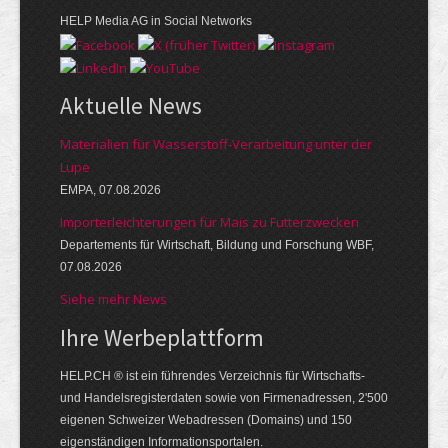
HELP Media AG in Social Networks
Aktuelle News
Materialien für Wasserstoff-Verarbeitung unter der
Lupe
EMPA, 07.08.2026
Importerleichterungen für Mais zu Futterzwecken
Departements für Wirtschaft, Bildung und Forschung WBF,
07.08.2026
Siehe mehr News
Ihre Werbe­platt­form
HELP.CH ® ist ein führendes Ver­zeich­nis für Wirt­schafts-
und Handels­register­daten so­wie von Firmen­adressen, 2'500
eige­nen Schweizer Web­adressen (Domains) und 150
eigen­ständigen Infor­mations­por­talen.