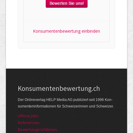
Konsumentenbewertung einbinden
Kon­su­menten­be­wer­tung.ch
Der Online­verlag HELP Media AG publi­ziert seit 1996 Kon­
su­menten­infor­mationen für Schwei­zerinnen und Schweizer.
offene Jobs
Referenzen
Bewer­tungs­richt­linien