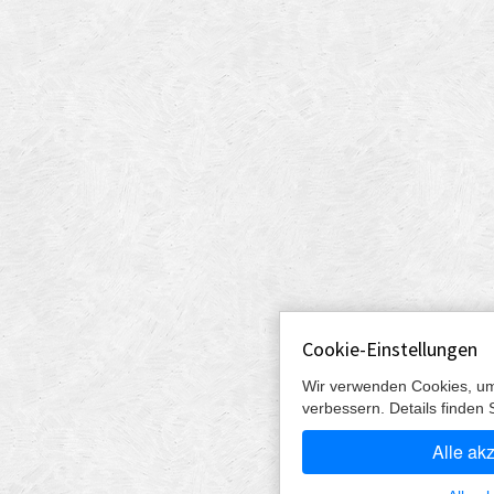
Cookie-Einstellungen
Wir verwenden Cookies, um
verbessern. Details finden 
Alle ak