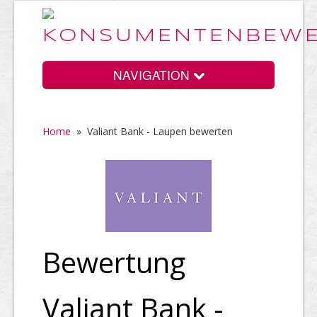
NAVIGATION
Home
»
Valiant Bank - Laupen bewerten
Home
Vorteile
Preise
Bewertung
Valiant Bank -
HELP Awards