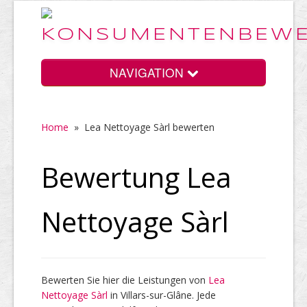
NAVIGATION
Home
»
Lea Nettoyage Sàrl bewerten
Home
Bewertung Lea
Vorteile
Nettoyage Sàrl
Preise
Bewerten Sie hier die Leistungen von
Lea
Nettoyage Sàrl
HELP Awards
in Villars-sur-Glâne. Jede