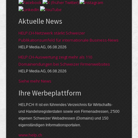
Aktuelle News
HELP.CH-Netzwerk stärkt Schweizer
Publikationsumfeld für internationale Business-News
HELP Media AG, 06.08.2026
HELP.CH-Auswertung zeigt mehr als 110
Domainendungen bei Schweizer Firmenwebsites
HELP Media AG, 06.08.2026
Siehe mehr News
Ihre Werbe­platt­form
HELP.CH ® ist ein führendes Ver­zeich­nis für Wirt­schafts-
und Handels­register­daten so­wie von Firmen­adressen, 2'500
eige­nen Schweizer Web­adressen (Domains) und 150
eigen­ständigen Infor­mations­por­talen.
www.help.ch