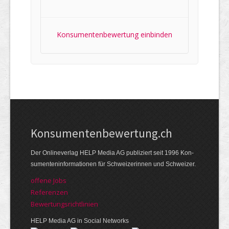
Konsumentenbewertung einbinden
Kon­su­menten­be­wer­tung.ch
Der Online­verlag HELP Media AG publi­ziert seit 1996 Kon­
su­menten­infor­mationen für Schwei­zerinnen und Schweizer.
offene Jobs
Referenzen
Bewer­tungs­richt­linien
HELP Media AG in Social Networks