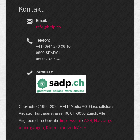
Kontakt
Email:
info@help.ch
Telefon:
+41 (0)44 240 36 40
0800 SEARCH
0800 732 724
Zertifikat:
Copyright © 1996-2026 HELP Media AG, Geschäftshaus
Airgate, Thurgauer­strasse 40, CH-8050 Zürich. Alle
Im­pres­sum
AGB, Nut­zungs­
Angaben ohne Gewähr.
/
bedin­gungen, Daten­schutz­er­klärung