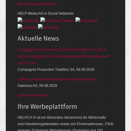
Bewer­tungs­richt­linien
HELP Media AG in Social Networks
Aktuelle News
Compagnie Financière Tradition steigert Umsatz im
ersten Halbjahr 2026 zu konstanten Wechselkursen
um 10,4 %
Compagnie Financière Tradition SA, 06.08.2026
Galenica wächst mit hoher Kontinuität weiter
Galenica AG, 06.08.2026
Siehe mehr News
Ihre Werbe­platt­form
HELP.CH ® ist ein führendes Ver­zeich­nis für Wirt­schafts-
und Handels­register­daten so­wie von Firmen­adressen, 2'500
eige­nen Schweizer Web­adressen (Domains) und 150