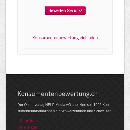
Konsumentenbewertung einbinden
Kon­su­menten­be­wer­tung.ch
Der Online­verlag HELP Media AG publi­ziert seit 1996 Kon­
su­menten­infor­mationen für Schwei­zerinnen und Schweizer.
offene Jobs
Referenzen