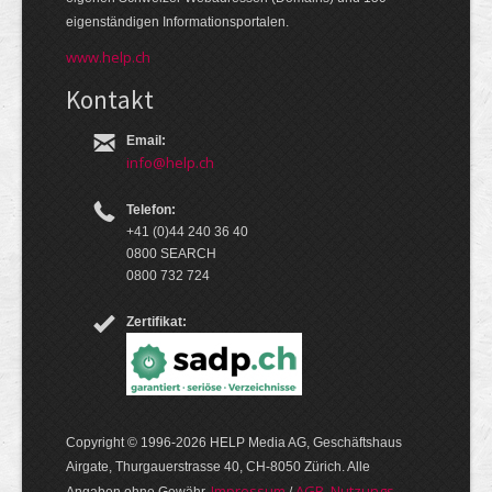
eigen­ständigen Infor­mations­por­talen.
www.help.ch
Kontakt
Email:
info@help.ch
Telefon:
+41 (0)44 240 36 40
0800 SEARCH
0800 732 724
Zertifikat:
Copyright © 1996-2026 HELP Media AG, Geschäftshaus
Airgate, Thurgauer­strasse 40, CH-8050 Zürich. Alle
Im­pres­sum
AGB, Nut­zungs­