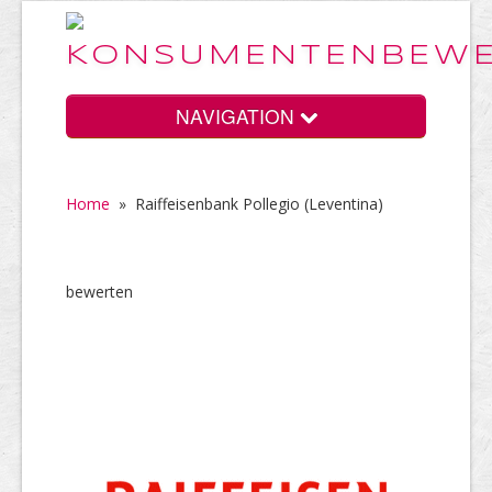
NAVIGATION
Home
»
Raiffeisenbank Pollegio (Leventina)
Home
bewerten
Vorteile
Preise
HELP Awards