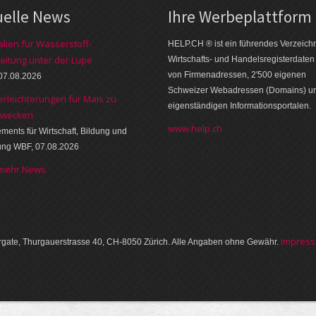
uelle News
Ihre Werbe­platt­form
alien für Wasserstoff-
HELP.CH ® ist ein führendes Ver­zeich­n
eitung unter der Lupe
Wirt­schafts- und Handels­register­daten
von Firmen­adressen, 2'500 eige­nen
07.08.2026
Schweizer Web­adressen (Domains) u
erleichterungen für Mais zu
eigen­ständigen Infor­mations­por­talen.
zwecken
www.help.ch
ments für Wirtschaft, Bildung und
ung WBF, 07.08.2026
 mehr News
Im­pres­
gate, Thurgauer­strasse 40, CH-8050 Zürich. Alle Angaben ohne Gewähr.