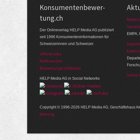
Kon­su­menten­be­wer­
Akt
tung.ch
Materi
Verarb
Der Online­verlag HELP Media AG publi­ziert
EMPA, 
seit 1996 Kon­su­menten­infor­mationen für
Import
Schwei­zerinnen und Schweizer.
Futter
offene Jobs
Departe
Referenzen
Forsch
Bewer­tungs­richt­linien
Siehe
HELP Media AG in Social Networks
Copyright © 1996-2026 HELP Media AG, Geschäftshaus Air
klärung