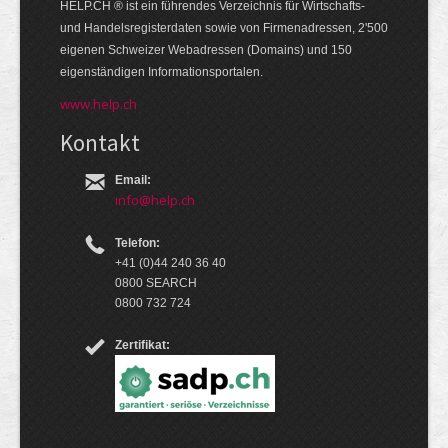
HELP.CH ® ist ein führendes Ver­zeich­nis für Wirt­schafts-
und Handels­register­daten so­wie von Firmen­adressen, 2'500
eige­nen Schweizer Web­adressen (Domains) und 150
eigen­ständigen Infor­mations­por­talen.
www.help.ch
Kontakt
Email:
info@help.ch
Telefon:
+41 (0)44 240 36 40
0800 SEARCH
0800 732 724
Zertifikat: