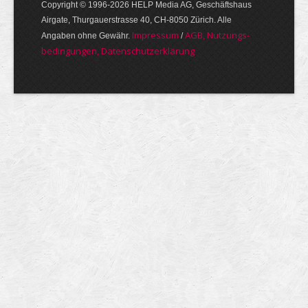
Copyright © 1996-2026 HELP Media AG, Geschäftshaus
Airgate, Thurgauer­strasse 40, CH-8050 Zürich. Alle
Im­pres­sum
AGB, Nut­zungs­
Angaben ohne Gewähr.
/
bedin­gungen, Daten­schutz­er­klärung