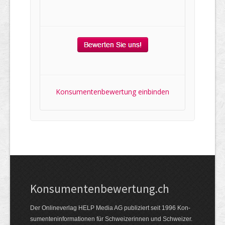
Konsumentenbewertung einbinden
Kon­su­menten­be­wer­tung.ch
Der Online­verlag HELP Media AG publi­ziert seit 1996 Kon­
su­menten­infor­mationen für Schwei­zerinnen und Schweizer.