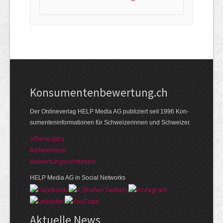
Kon­su­menten­be­wer­tung.ch
Der Online­verlag HELP Media AG publi­ziert seit 1996 Kon­
su­menten­infor­mationen für Schwei­zerinnen und Schweizer.
offene Jobs
Referenzen
Bewer­tungs­richt­linien
HELP Media AG in Social Networks
Aktuelle News