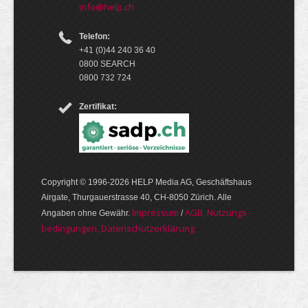
info@help.ch
Telefon:
+41 (0)44 240 36 40
0800 SEARCH
0800 732 724
Zertifikat:
Copyright © 1996-2026 HELP Media AG, Geschäftshaus
Airgate, Thurgauer­strasse 40, CH-8050 Zürich. Alle
Im­pres­sum
AGB, Nut­zungs­
Angaben ohne Gewähr.
/
bedin­gungen, Daten­schutz­er­klärung