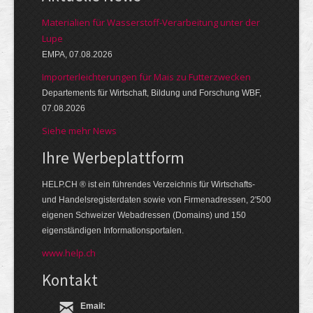
Materialien für Wasserstoff-Verarbeitung unter der
Lupe
EMPA, 07.08.2026
Importerleichterungen für Mais zu Futterzwecken
Departements für Wirtschaft, Bildung und Forschung WBF,
07.08.2026
Siehe mehr News
Ihre Werbe­platt­form
HELP.CH ® ist ein führendes Ver­zeich­nis für Wirt­schafts-
und Handels­register­daten so­wie von Firmen­adressen, 2'500
eige­nen Schweizer Web­adressen (Domains) und 150
eigen­ständigen Infor­mations­por­talen.
www.help.ch
Kontakt
Email: