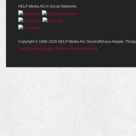
HELP Media AG in Social Networks
Copyright © 1996-2026 HELP Media AG, Geschäftshaus Airgate, Thurga
zungs­bedin­gungen, Daten­schutz­er­klärung