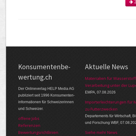
Z
Kon­su­menten­be­
Aktuelle News
wer­tung.ch
Materialien für Wasserstoff
Verarbeitung unter der Lup
Der Online­verlag HELP Media AG
EMPA, 07.08.2026
publi­ziert seit 1996 Kon­su­menten­
Importerleichterungen für 
infor­mationen für Schwei­zerinnen
zu Futterzwecken
und Schweizer.
Departements für Wirtschaft, B
offene Jobs
und Forschung WBF, 07.08.20
Referenzen
Bewer­tungs­richt­linien
Siehe mehr News